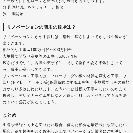
・一般的に住宅ローンと比べて少し金利が高くなります。
(4)具体的設計をデザイナーと相談
(5)工事開始!
リノベーションの費用の相場は？
リノベーションにかかる費用は、場所、広さによってかなりの違いが
出てきます。
部分的な工事→100万円代〜300万円台
大規模な間取り変更等の工事→500万円台
広さだけでなく、内装のデザイン、そして物件のある階数によって
も、費用が変わってきます。
リノベーション工事では、フローリングの板の材質を変える工事、水
回り(トイレ・キッチン等)を最新式にする工事等、小規模でもその種類
はかなり多岐にわたります。どういった規模で工事をしたいのかよく
検討し、デザイナーや工務店などと細かく打ち合わせをして予算を決
めていく必要があるでしょう。
まとめ
生活や機能の向上を図りたい場合、傷んだ部分を最新式に改築したい
場合、築年数等をよく確認した上でリノベーション業者にご相談いた